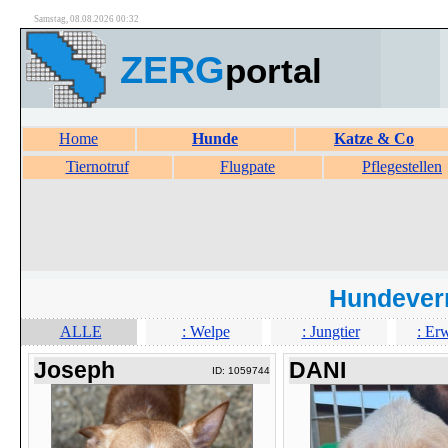
Samstag, 08.08.2026 00:32
ZERG
portal
Home
Hunde
Katze & Co
Tiernotruf
Flugpate
Pflegestellen
Hundever
ALLE
: Welpe
: Jungtier
: Er
Joseph
DANI
ID: 1059744