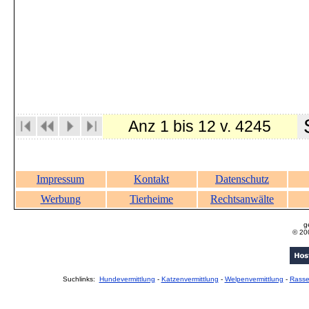
S
Anz 1 bis 12 v. 4245
Impressum
Kontakt
Datenschutz
Werbung
Tierheime
Rechtsanwälte
g
© 20
Suchlinks:
Hundevermittlung
-
Katzenvermittlung
-
Welpenvermittlung
-
Rass