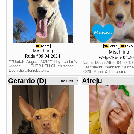
Mischling
Mischling
Rüde *09.04.2024
Welpe/Rüde 04.2
***Update August 2026*** Hey, ich bin's
Name: Manni Alter: 04.2026 O
wieder........ EUER LELLO! Ich sende
Geschlecht: männlich Kastrier
Euch die allerliebsten ...
2026: Manni & Elmo sind ...
Gerardo (D)
Atreju
ID: 1059735